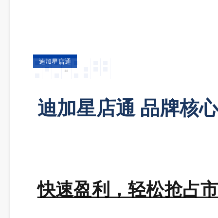
迪加星店通
match
迪加星店通 品牌核
快速盈利，轻松抢占