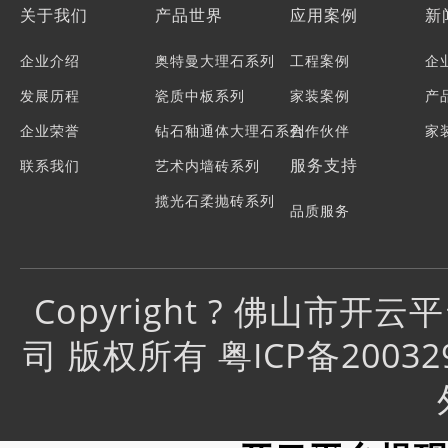
关于我们
产品世界
应用案例
新
企业介绍
奥特曼大理石系列
工程案例
企
发展历程
瓷质中板系列
家装案例
产
企业荣誉
钻石釉通体大理石系列
合作伙伴
家
服务支持
联系我们
艺术内墙砖系列
揽光石柔抛砖系列
品质服务
亮面小岩板系列
门店服务
天鹅绒质感砖系列
常见问题
Copyright ? 佛山
哑光复刻釉系列
司 版权所有 粤ICP备20032