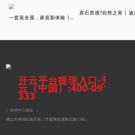
一套装全屋，家居新体验 | 一砖多尺 ? 迪加瓷砖子母系列
开云平台提现入口-开
云（中国）:400-0917-
333
|
营销中心地址
|
佛山市禅城区南庄镇（华夏陶瓷城陶北路13座）