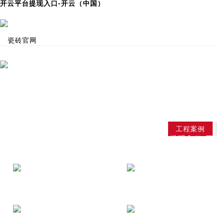
开云平台提现入口-开云（中国）
工程案例
开云平台提现入口-开云
（中国）:武汉市公安局
开云平台提现入口-开
办公大楼
（中国）:浙江科技学
了解更多
了解更多
开云平台提现入口-开云
（中国）:湖北佐尔美集
开云平台提现入口-开
团
（中国）:广西国贸中
了解更多
了解更多