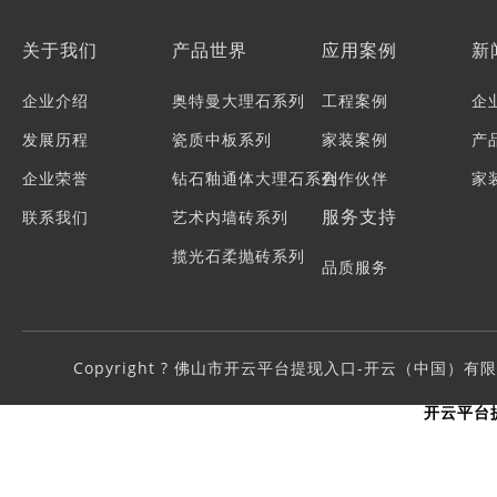
关于我们
产品世界
应用案例
新
企业介绍
奥特曼大理石系列
工程案例
企
发展历程
瓷质中板系列
家装案例
产
企业荣誉
钻石釉通体大理石系列
合作伙伴
家
服务支持
联系我们
艺术内墙砖系列
揽光石柔抛砖系列
品质服务
亮面小岩板系列
门店服务
天鹅绒质感砖系列
常见问题
Copyright ? 佛山市开云平台提现入口-开云（中国）有限
哑光复刻釉系列
开云平台