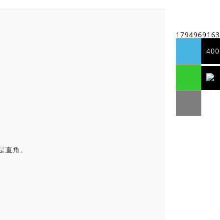
1794969163
400
是直角。