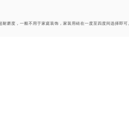
耐磨度，一般不用于家庭装饰，家装用砖在一度至四度间选择即可