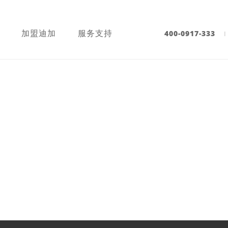
加盟迪加
服务支持
400-0917-333
|