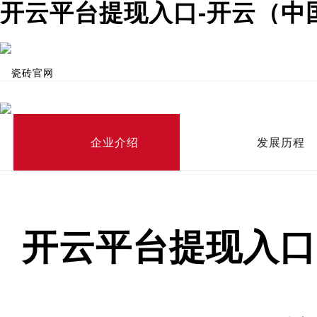
开云平台提现入口-开云（中
企业介绍
发展历程
开云平台提现入口