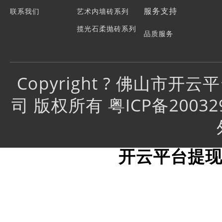
服务支持
联系我们
艺术内墙砖系列
揽光石柔抛砖系列
品质服务
亮面小岩板系列
门店服务
天鹅绒质感砖系列
常见问题
Copyright ? 佛山
哑光复刻釉系列
司 版权所有 粤ICP备20032
开云平台提现