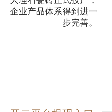
企业产品体系得到进一
步完善。