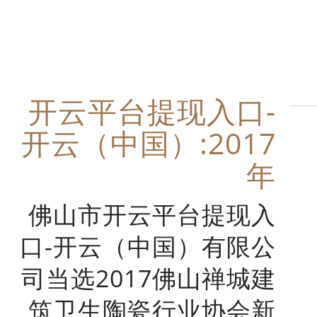
开云平台提现入口-
开云（中国）:2017
年
佛山市开云平台提现入
口-开云（中国）有限公
司当选2017佛山禅城建
筑卫生陶瓷行业协会新