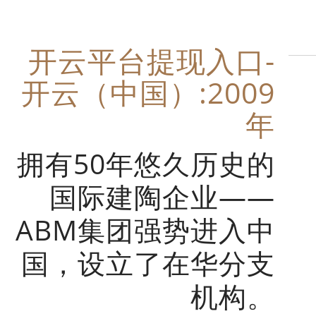
开云平台提现入口-
开云（中国）:2009
年
拥有50年悠久历史的
国际建陶企业——
ABM集团强势进入中
国，设立了在华分支
机构。