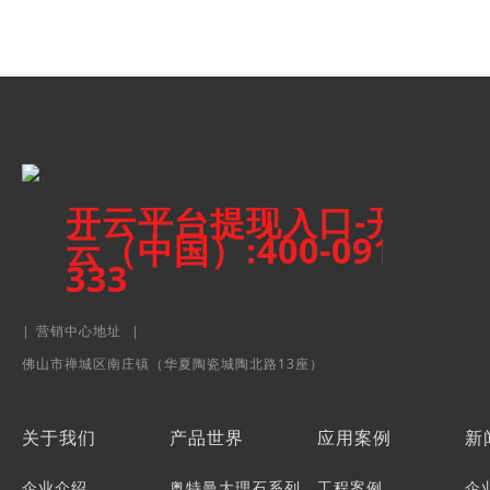
开云平台提现入口-开
云（中国）:400-0917-
333
|
营销中心地址
|
佛山市禅城区南庄镇（华夏陶瓷城陶北路13座）
关于我们
产品世界
应用案例
新
企业介绍
奥特曼大理石系列
工程案例
企