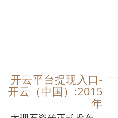
开云平台提现入口-
开云（中国）:2015
年
大理石瓷砖正式投产，