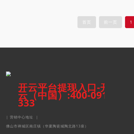
首页
前一页
1
开云平台提现入口-开
云（中国）:400-0917-
333
|
营销中心地址
|
佛山市禅城区南庄镇（华夏陶瓷城陶北路13座）