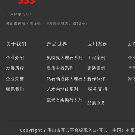
|
营销中心地址
|
佛山市禅城区南庄镇（华夏陶瓷城陶北路13座）
关于我们
产品世界
应用案例
新
企业介绍
奥特曼大理石系列
工程案例
企
发展历程
瓷质中板系列
家装案例
产
企业荣誉
钻石釉通体大理石系列
合作伙伴
家
服务支持
联系我们
艺术内墙砖系列
揽光石柔抛砖系列
品质服务
亮面小岩板系列
门店服务
天鹅绒质感砖系列
常见问题
Copyright ? 佛山市开云平台提现入口-开云（中国）有限
哑光复刻釉系列