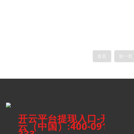
首页
前一页
开云平台提现入口-开
云（中国）:400-0917-
333