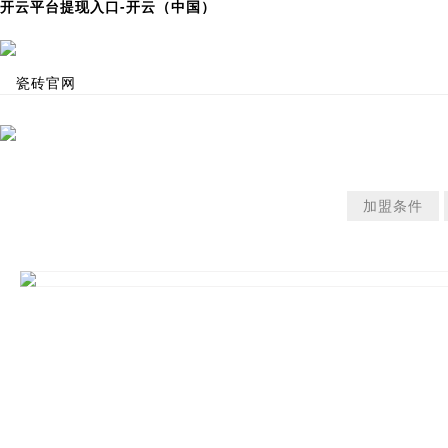
开云平台提现入口-开云（中国）
加盟条件