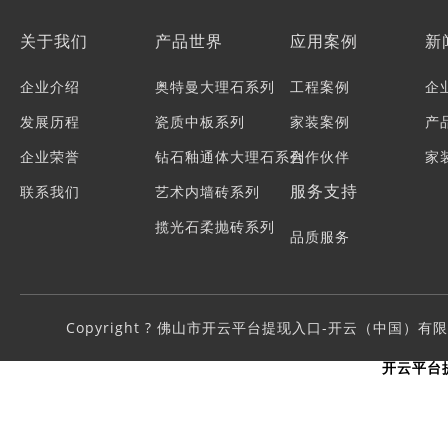
关于我们
产品世界
应用案例
新
企业介绍
奥特曼大理石系列
工程案例
企
发展历程
瓷质中板系列
家装案例
产
企业荣誉
钻石釉通体大理石系列
合作伙伴
家
服务支持
联系我们
艺术内墙砖系列
揽光石柔抛砖系列
品质服务
亮面小岩板系列
门店服务
天鹅绒质感砖系列
常见问题
Copyright ? 佛山市开云平台提现入口-开云（中国）有限
哑光复刻釉系列
开云平台