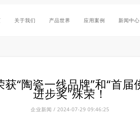
页
关于我们
产品世界
应用案例
新闻中心
获“陶瓷一线品牌”和“首
进步奖”殊荣！
企业新闻 / 2024-07-29 09:46:25