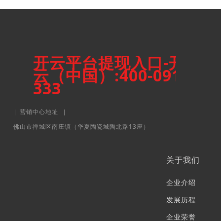
开云平台提现入口-开
云（中国）:400-0917-
333
|
营销中心地址
|
佛山市禅城区南庄镇（华夏陶瓷城陶北路13座）
关于我们
企业介绍
发展历程
企业荣誉