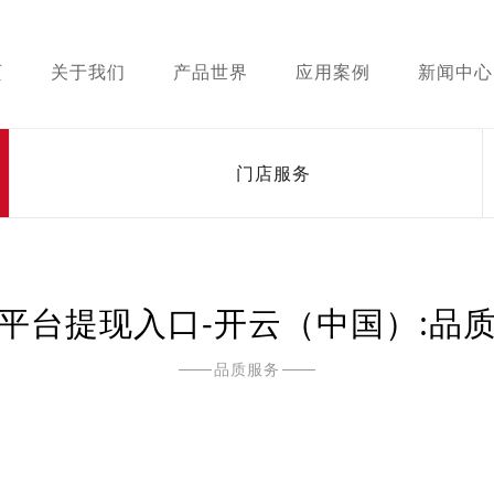
页
关于我们
产品世界
应用案例
新闻中心
门店服务
平台提现入口-开云（中国）:品
品质服务