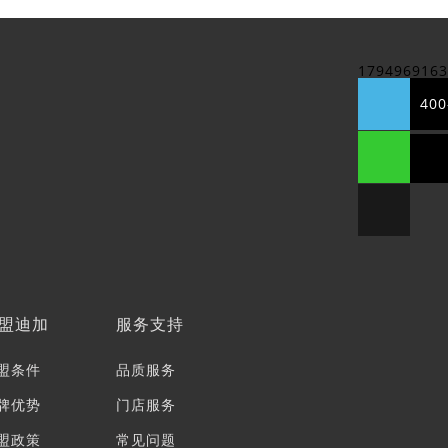
1794969163
400
盟迪加
服务支持
盟条件
品质服务
牌优势
门店服务
盟政策
常见问题