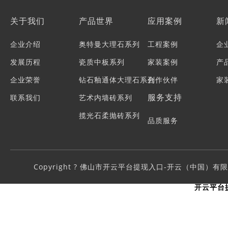
关于我们
产品世界
应用案例
新
企业介绍
奥特曼大理石系列
工程案例
企
发展历程
瓷质中板系列
家装案例
产
企业荣誉
钻石釉通体大理石系列
合作伙伴
家
服务支持
联系我们
艺术内墙砖系列
揽光石柔抛砖系列
品质服务
亮面小岩板系列
门店服务
天鹅绒质感砖系列
常见问题
Copyright ? 佛山市开云平台提现入口-开云（中国）有限
哑光复刻釉系列
开云平台