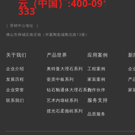
云（中国）:400-0917-
333
|
营销中心地址
|
佛山市禅城区南庄镇（华夏陶瓷城陶北路13座）
关于我们
产品世界
应用案例
新
企业介绍
奥特曼大理石系列
工程案例
企
发展历程
瓷质中板系列
家装案例
产
企业荣誉
钻石釉通体大理石系列
合作伙伴
家
服务支持
联系我们
艺术内墙砖系列
揽光石柔抛砖系列
品质服务
亮面小岩板系列
门店服务
天鹅绒质感砖系列
常见问题