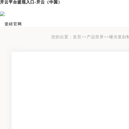
开云平台提现入口-开云（中国）
您的位置：
首页
>>
产品世界
>>
哑光复刻