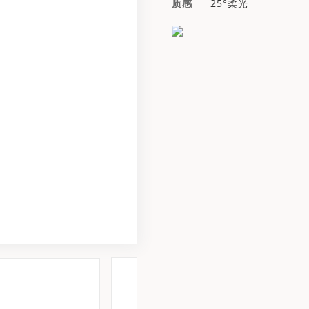
质感
25°柔光