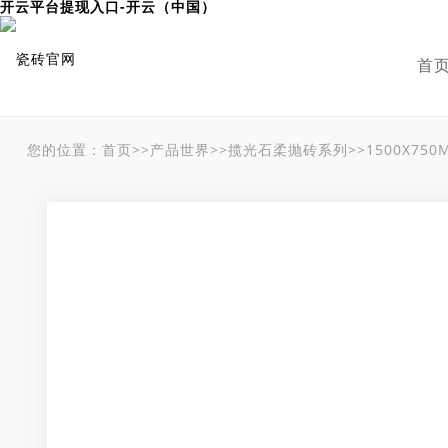
开云平台提现入口-开云（中国）
首
您的位置：
首页
>>
产品世界
>>
揽光石柔抛砖系列
>>
1500X750