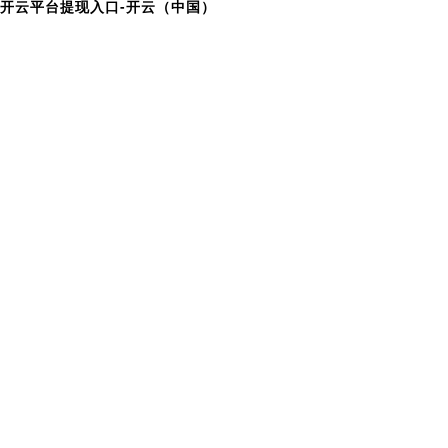
开云平台提现入口-开云（中国）