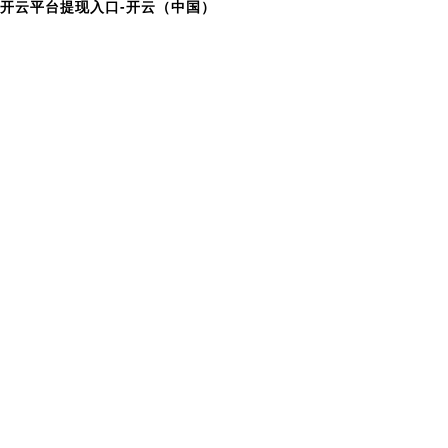
开云平台提现入口-开云（中国）