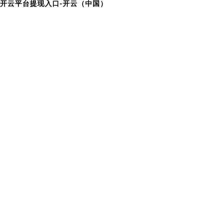
开云平台提现入口-开云（中国）