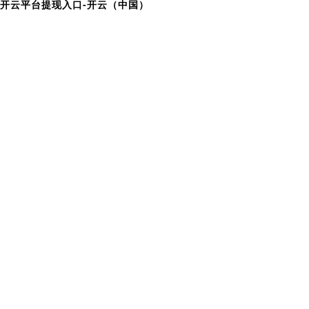
开云平台提现入口-开云（中国）