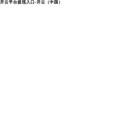
开云平台提现入口-开云（中国）