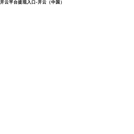
开云平台提现入口-开云（中国）