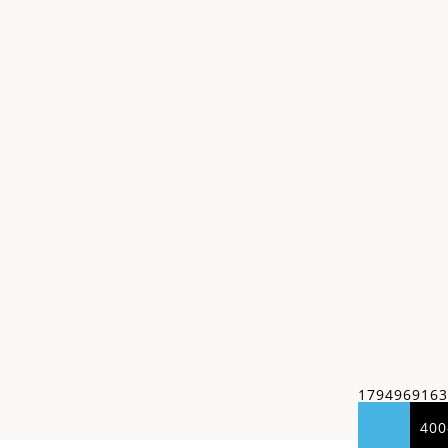
1794969163
400