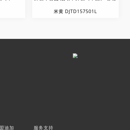
米黄 DJTD157501L
盟迪加
服务支持