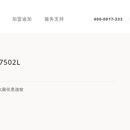
加盟迪加
服务支持
400-0917-333
|
7502L
石六面任意连纹