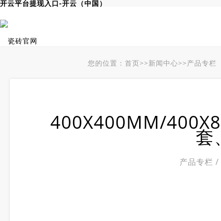
开云平台提现入口-开云（中国）
您的位置：
首页
>>
新闻中心
>>
产品专栏
400X400MM/40
套
产品专栏 / 2