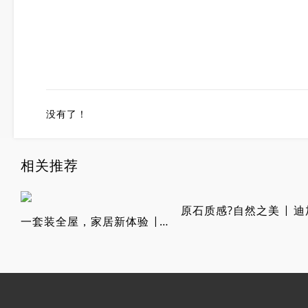
没有了！
相关推荐
一套装全屋，家居新体验 | 一砖多尺 ? 迪加瓷砖子母系列